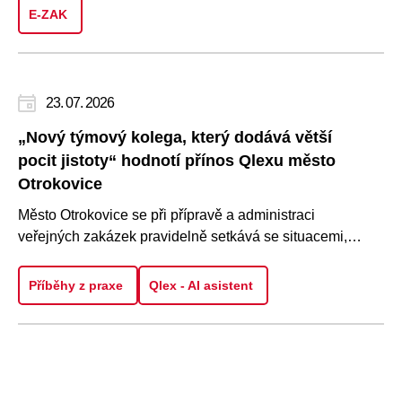
E-ZAK
23. 07. 2026
„Nový týmový kolega, který dodává větší
pocit jistoty“ hodnotí přínos Qlexu město
Otrokovice
Město Otrokovice se při přípravě a administraci
veřejných zakázek pravidelně setkává se situacemi,
kdy je potřeba rychle..
Příběhy z praxe
Qlex - AI asistent