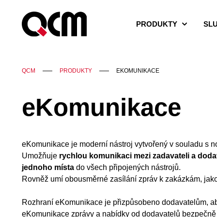
PRODUKTY
SL
QCM
PRODUKTY
EKOMUNIKACE
eKomunikace
eKomunikace je moderní nástroj vytvořený v souladu s no
Umožňuje
rychlou komunikaci mezi zadavateli a doda
jednoho místa
do všech připojených nástrojů.
Rovněž umí obousměrné zasílání zpráv k zakázkám, jako
Rozhraní eKomunikace je přizpůsobeno dodavatelům, aby
eKomunikace zprávy a nabídky od dodavatelů bezpečně d