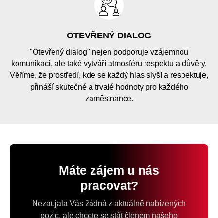
OTEVŘENÝ DIALOG
"Otevřený dialog" nejen podporuje vzájemnou
komunikaci, ale také vytváří atmosféru respektu a důvěry.
Věříme, že prostředí, kde se každý hlas slyší a respektuje,
přináší skutečné a trvalé hodnoty pro každého
zaměstnance.
Máte zájem u nás
pracovat?
Nezaujala Vás žádná z aktuálně nabízených
pozic, ale chcete se stát členem našeho