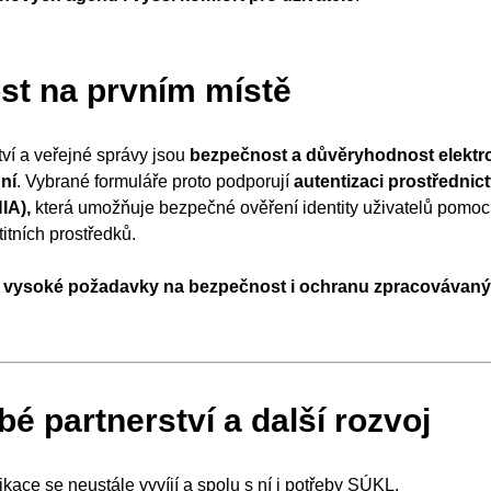
t na prvním místě
tví a veřejné správy jsou
bezpečnost a důvěryhodnost elektr
ní
. Vybrané formuláře proto podporují
autentizaci prostřednic
NIA),
která umožňuje bezpečné ověření identity uživatelů pomoc
itních prostředků.
e vysoké požadavky na bezpečnost i ochranu zpracovávaný
é partnerství a další rozvoj
kace se neustále vyvíjí a spolu s ní i potřeby SÚKL.