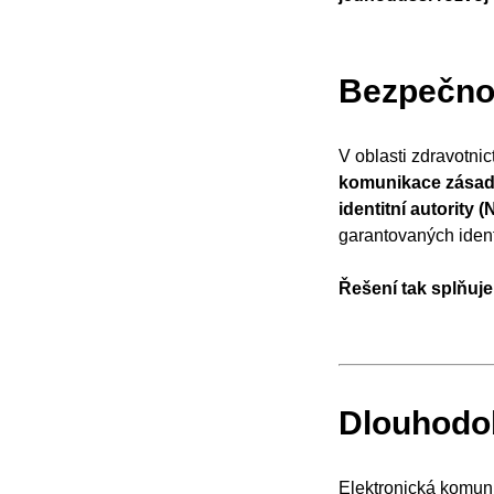
Bezpečnos
V oblasti zdravotnic
komunikace zásad
identitní autority (
garantovaných ident
Řešení tak splňuj
Dlouhodob
Elektronická komuni