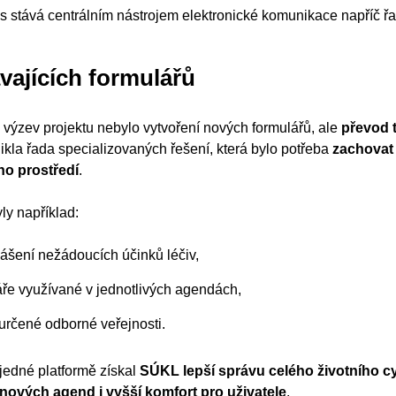
s stává centrálním nástrojem elektronické komunikace napříč 
vajících formulářů
 výzev projektu nebylo vytvoření nových formulářů, ale
převod t
nikla řada specializovaných řešení, která bylo potřeba
zachovat
ho prostředí
.
ly například:
lášení nežádoucích účinků léčiv,
áře využívané v jednotlivých agendách,
 určené odborné veřejnosti.
jedné platformě získal
SÚKL lepší správu celého životního cy
nových agend i vyšší komfort pro uživatele
.