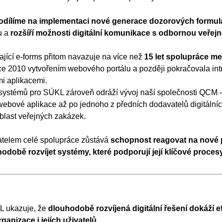
odílíme na implementaci nové generace dozorových formul
u a
rozšíří možnosti digitální komunikace s odbornou veřejn
vající e-forms přitom navazuje na více než
15 let spolupráce m
roce 2010 vytvořením webového portálu a později pokračovala in
mi aplikacemi.
systémů pro SÚKL zároveň odráží vývoj naší společnosti QCM 
ebové aplikace až po jednoho z předních dodavatelů digitálníc
blast veřejných zakázek.
telem celé spolupráce zůstává
schopnost reagovat na nové 
odobě rozvíjet systémy, které podporují její klíčové proces
L ukazuje, že
dlouhodobě rozvíjená digitální řešení dokáží e
ganizace i jejích uživatelů
.