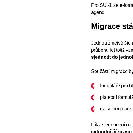
Pro SÚKL se e-form
agend.
Migrace stá
Jednou z největších
průběhu let totiž vz
sjednotit do jedno
Součástí migrace by
formuláře pro h
platební formul
další formuláře
Díky sjednocení na 
jednodušší rozvoj 