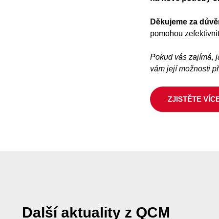
Děkujeme za důvě
pomohou zefektivnit
Pokud vás zajímá, j
vám její možnosti p
ZJISTĚTE VÍC
Další aktuality z QCM