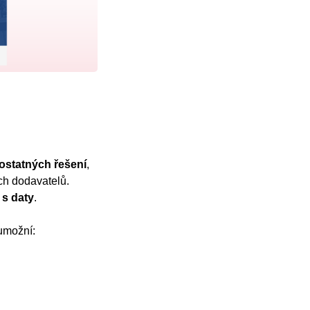
ostatných řešení
,
ch dodavatelů.
 s daty
.
 umožní: