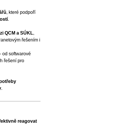
ářů
, které podpoří
ostí
.
ezi QCM a SÚKL
,
tranetovým řešením i
– od softwarové
h řešení pro
potřeby
y
.
fektivně reagovat