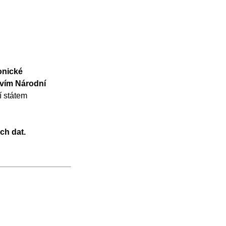
onické
tvím Národní
í státem
ch dat.