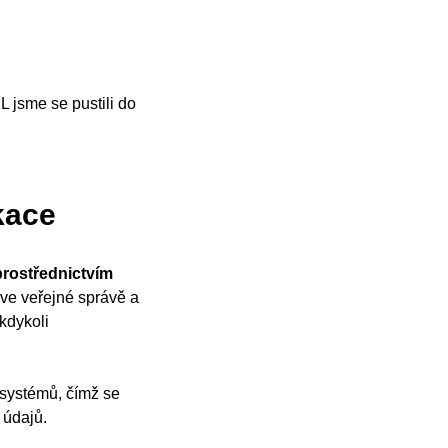
 jsme se pustili do
kace
 prostřednictvím
 ve veřejné správě a
kdykoli
 systémů, čímž se
 údajů.