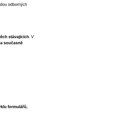
řadou odborných
ěch stávajících
. V
 a současně
klu formulářů,