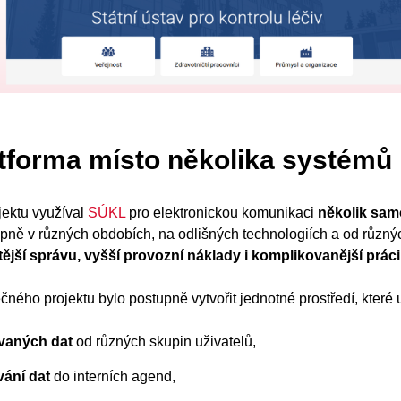
tforma místo několika systémů
jektu využíval
SÚKL
pro elektronickou komunikaci
několik sam
upně v různých obdobích, na odlišných technologiích a od různý
itější správu, vyšší provozní náklady i komplikovanější práci
ného projektu bylo postupně vytvořit jednotné prostředí, které
ovaných dat
od různých skupin uživatelů,
ání dat
do interních agend,