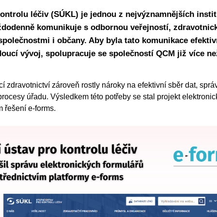
kontrolu léčiv (SÚKL) je jednou z nejvýznamnějších insti
aždodenně komunikuje s odbornou veřejností, zdravotnic
polečnostmi i občany. Aby byla tato komunikace efektiv
oucí vývoj, spolupracuje se společností QCM již více než
ací zdravotnictví zároveň rostly nároky na efektivní sběr dat, sprá
procesy úřadu. Výsledkem této potřeby se stal projekt elektroni
 řešení e-forms.