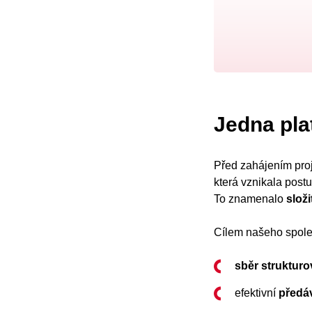
Jedna pla
Před zahájením pro
která vznikala post
To znamenalo
slož
Cílem našeho společ
sběr struktur
efektivní
předáv