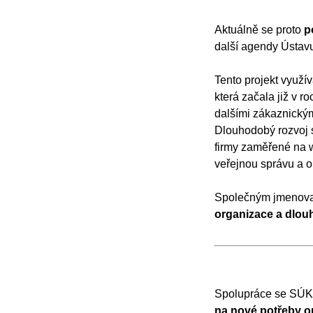
Aktuálně se proto
p
další agendy Ústav
Tento projekt využí
která začala již v 
dalšími zákaznický
Dlouhodobý rozvoj 
firmy zaměřené na w
veřejnou správu a o
Společným jmenova
organizace a dlouh
Spolupráce se SÚK
na nové potřeby or