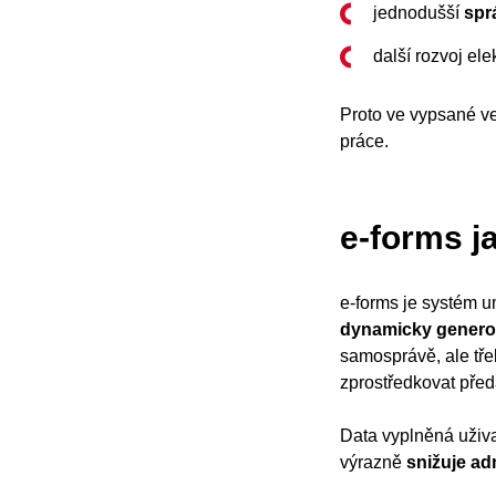
jednodušší
spr
další rozvoj ele
Proto ve vypsané ve
práce.
e-forms j
e-forms je systém 
dynamicky genero
samosprávě, ale třeb
zprostředkovat před
Data vyplněná uživa
výrazně
snižuje adm