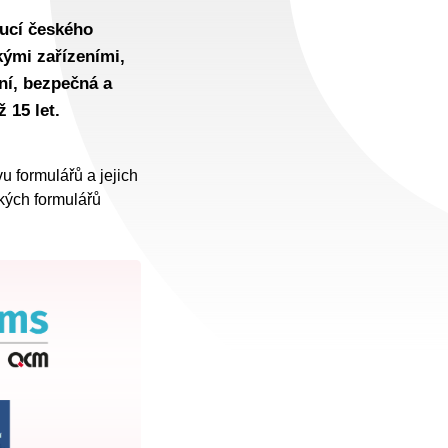
tucí českého
kými zařízeními,
ní, bezpečná a
 15 let.
vu formulářů a jejich
ckých formulářů