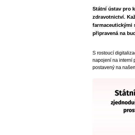
Státní ústav pro 
zdravotnictví. K
farmaceutickými s
připravená na bud
S rostoucí digitaliz
napojení na interní 
postavený na našem