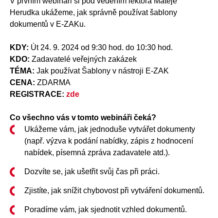
V prvním webináři si pod vedením lektora Matěje
Herudka ukážeme, jak správně používat šablony
dokumentů v E-ZAKu.
KDY:
Út 24. 9. 2024 od 9:30 hod. do 10:30 hod.
KDO:
Zadavatelé veřejných zakázek
TÉMA:
Jak používat Šablony v nástroji E-ZAK
CENA:
ZDARMA
REGISTRACE:
zde
Co všechno vás v tomto webináři čeká?
Ukážeme vám, jak jednoduše vytvářet dokumenty
(např. výzva k podání nabídky, zápis z hodnocení
nabídek, písemná zpráva zadavatele atd.).
Dozvíte se, jak ušetřit svůj čas při práci.
Zjistíte, jak snížit chybovost při vytváření dokumentů.
Poradíme vám, jak sjednotit vzhled dokumentů.