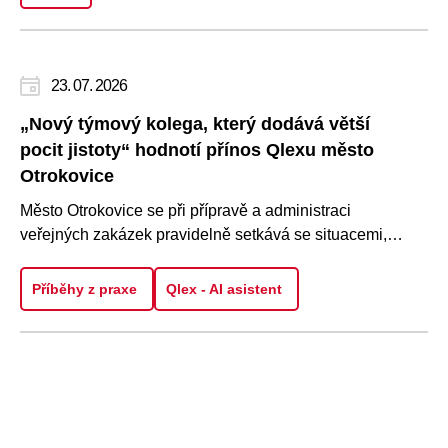
23. 07. 2026
„Nový týmový kolega, který dodává větší
pocit jistoty“ hodnotí přínos Qlexu město
Otrokovice
Město Otrokovice se při přípravě a administraci
veřejných zakázek pravidelně setkává se situacemi,
kdy je potřeba rychle..
Příběhy z praxe
Qlex - AI asistent