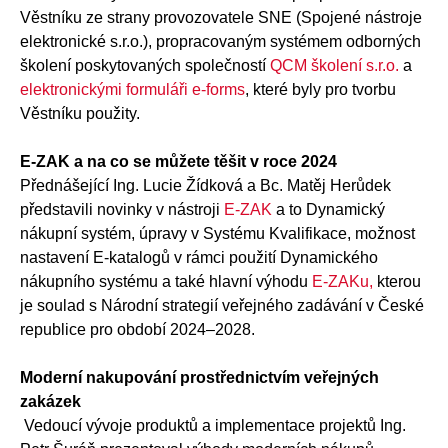
Věstníku ze strany provozovatele SNE (Spojené nástroje
elektronické s.r.o.), propracovaným systémem odborných
školení poskytovaných společností
QCM školení s.r.o.
a
elektronickými formuláři e-forms
, které byly pro tvorbu
Věstníku použity.
E-ZAK a na co se můžete těšit v roce 2024
Přednášející Ing. Lucie Žídková a Bc. Matěj Herůdek
představili novinky v nástroji
E-ZAK
a to Dynamický
nákupní systém, úpravy v Systému Kvalifikace, možnost
nastavení E-katalogů v rámci použití Dynamického
nákupního systému a také hlavní výhodu
E-ZAKu,
kterou
je soulad s Národní strategií veřejného zadávání v České
republice pro období 2024–2028.
Moderní nakupování prostřednictvím veřejných
zakázek
Vedoucí vývoje produktů a implementace projektů Ing.