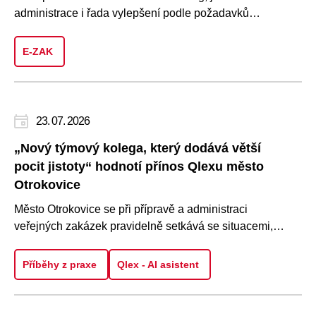
administrace i řada vylepšení podle požadavků
uživatelů. To je nová ve..
E-ZAK
23. 07. 2026
„Nový týmový kolega, který dodává větší
pocit jistoty“ hodnotí přínos Qlexu město
Otrokovice
Město Otrokovice se při přípravě a administraci
veřejných zakázek pravidelně setkává se situacemi,
kdy je potřeba rychle..
Příběhy z praxe
Qlex - AI asistent