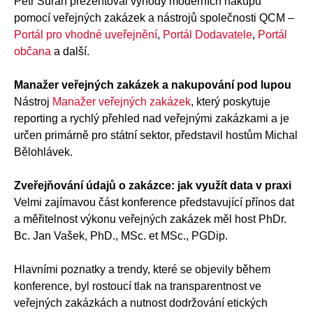
Petr Šuráň prezentoval výhody moderních nákupů
pomocí veřejných zakázek a nástrojů společnosti QCM –
Portál pro vhodné uveřejnění
,
Portál Dodavatele
,
Portál
občana
a další.
Manažer veřejných zakázek a nakupování pod lupou
Nástroj
Manažer veřejných zakázek
, který poskytuje
reporting a rychlý přehled nad veřejnými zakázkami a je
určen primárně pro státní sektor, představil hostům Michal
Bělohlávek.
Zveřejňování údajů o zakázce: jak využít data v praxi
Velmi zajímavou část konference představující přínos dat
a měřitelnost výkonu veřejných zakázek měl host PhDr.
Bc. Jan Vašek, PhD., MSc. et MSc., PGDip.
Hlavními poznatky a trendy, které se objevily během
konference, byl rostoucí tlak na transparentnost ve
veřejných zakázkách a nutnost dodržování etických